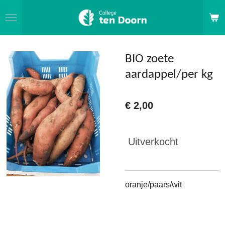
Ga
direct
naar
de
BIO zoete
hoofdinhoud
aardappel/per kg
€ 2,00
Uitverkocht
oranje/paars/wit