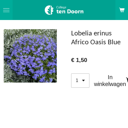
Ga
direct
naar
de
Lobelia erinus
hoofdinhoud
Africo Oasis Blue
€ 1,50
In
winkelwagen