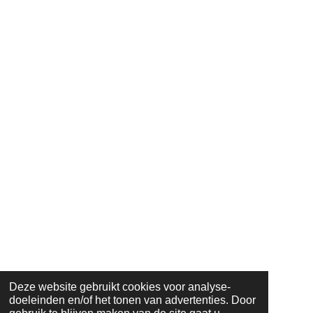
Deze website gebruikt cookies voor analyse-
doeleinden en/of het tonen van advertenties. Door
© 2023 - 2024 tuinbouw@coltd