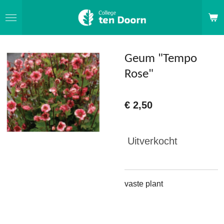
Ga
direct
naar
de
Geum "Tempo
hoofdinhoud
Rose"
€ 2,50
Uitverkocht
vaste plant