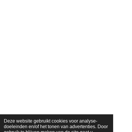
Deze website gebruikt cookies voor analyse-
doeleinden en/of het tonen van advertenties. Door
© 2023 - 2024 tuinbouw@coltd