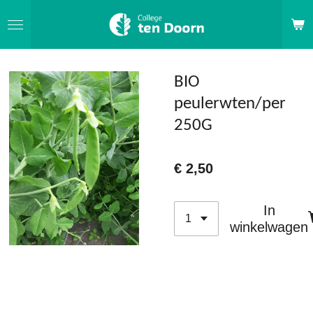
Ga
direct
naar
de
BIO
hoofdinhoud
peulerwten/per
250G
€ 2,50
In
winkelwagen